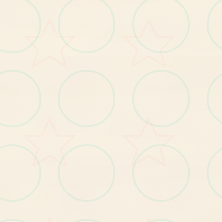
【1
发
布
玛
格
丽
特
新
番
及
主
角
身
份
揭
秘
剧
情
】
。
BUG修复
【1
修
复
小
部
分
玩
家
种
植
作
物
时
宕
机
的
问
题
】
。
】
修
复
小
部
分
玩
家
无
法
升
级
技
能
的
问
题
【2
。
【3】修复其他已知问题。
【1
】
优
化
部
分
显
示
遮
挡
问
题
。