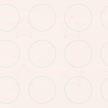
○
○
♡