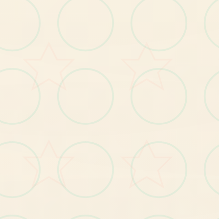
【1
】
岛
自
由
移
动
，
跟
随
玩
家
的
操
作
肆
意
闲
逛
全
；
【2
】
钓
鱼
、
拾
荒
等
日
常
玩
法
；
【3
】
每
故
事
流
程
中
都
穿
插
小
游
戏
，
给
玩
家
解
闷
个
；
【4
丰
富
的
动
态CG
动
画
，
每
个
细
节
动
感
十
足
】
；
----------------------------------
--------------------------------