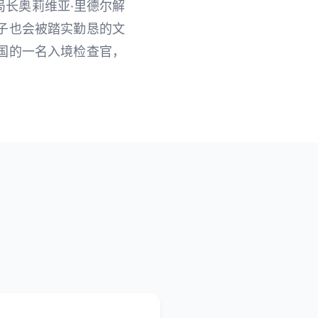
长奥莉维亚·里德尔解
子也会被踏实勤恳的文
国的一名入境检查官，