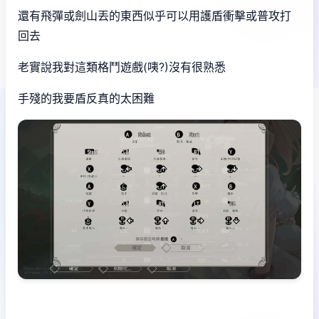
還有飛彈或劍山丟的東西似乎可以用護盾衝擊或普攻打
回去
老實說我對這類格鬥遊戲(咦?)沒有很熟悉
手殘的我要盾反真的太困難