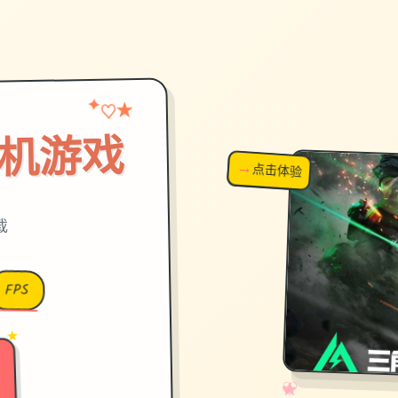
★
✦
♡
机游戏
→
↗
点击体验
超棒！
载
FPS
→
 ★
✧
♡
★
♥