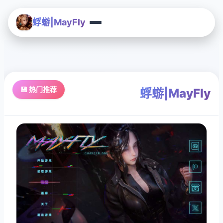
蜉蝣|MayFly
💾 热门推荐
蜉蝣|MayFly