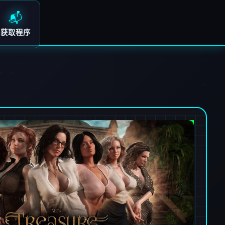
📬
获取程序