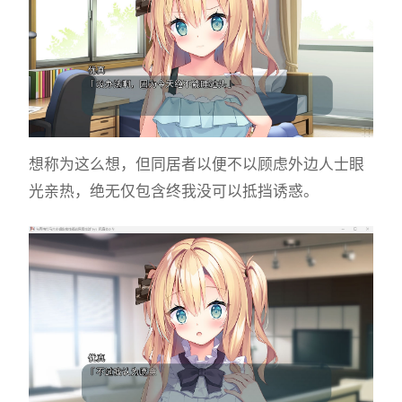
想称为这么想，但同居者以便不以顾虑外边人士眼
光亲热，绝无仅包含终我没可以抵挡诱惑。