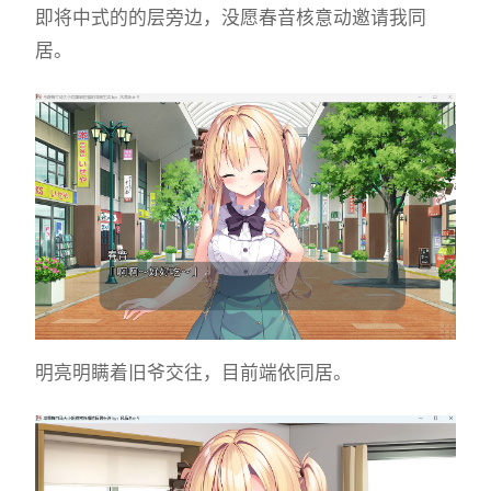
即将中式的的层旁边，没愿春音核意动邀请我同
居。
明亮明瞒着旧爷交往，目前端依同居。