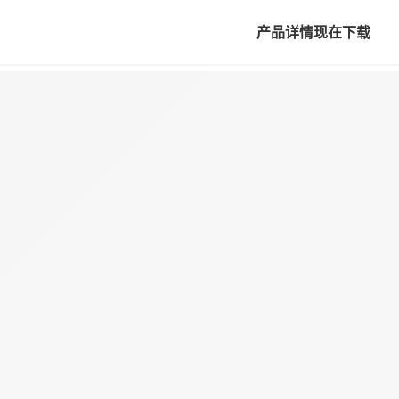
产品详情
现在下载