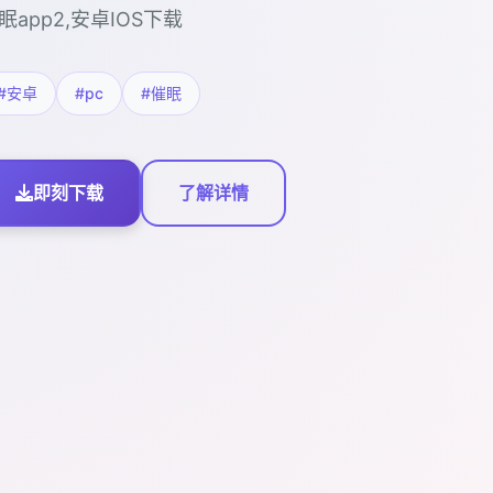
眠app2,安卓IOS下载
#安卓
#pc
#催眠
即刻下载
了解详情