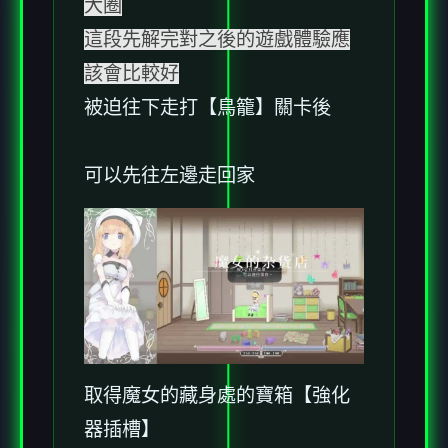
大圈
這段先解完對之後的遊戲體驗應
該會比較好
被迫往下走打【鳥籠】關卡後
可以先往左邊走回家
取得魔女的藏身處的寶箱【強化
器插槽】