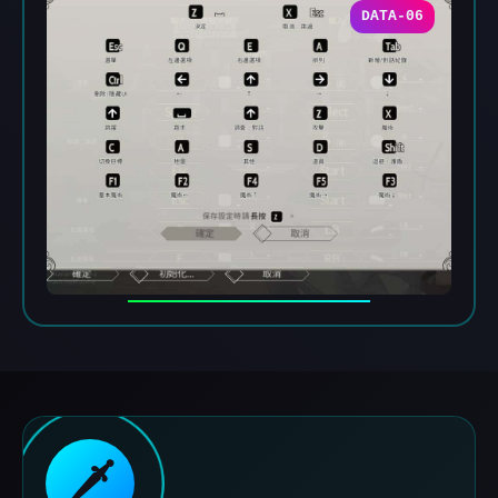
DATA-06
🗡️