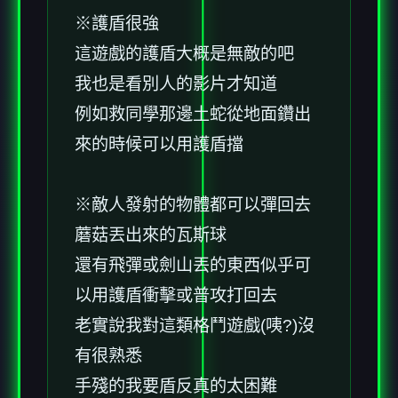
※護盾很強
這遊戲的護盾大概是無敵的吧
我也是看別人的影片才知道
例如救同學那邊土蛇從地面鑽出
來的時候可以用護盾擋
※敵人發射的物體都可以彈回去
蘑菇丟出來的瓦斯球
還有飛彈或劍山丟的東西似乎可
以用護盾衝擊或普攻打回去
老實說我對這類格鬥遊戲(咦?)沒
有很熟悉
手殘的我要盾反真的太困難