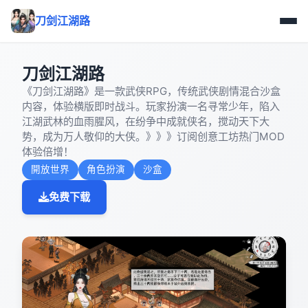
刀剑江湖路
刀剑江湖路
《刀剑江湖路》是一款武侠RPG，传统武侠剧情混合沙盒
内容，体验横版即时战斗。玩家扮演一名寻常少年，陷入
江湖武林的血雨腥风，在纷争中成就侠名，搅动天下大
势，成为万人敬仰的大侠。》》》订阅创意工坊热门MOD
体验倍增！
開放世界
角色扮演
沙盒
免费下载